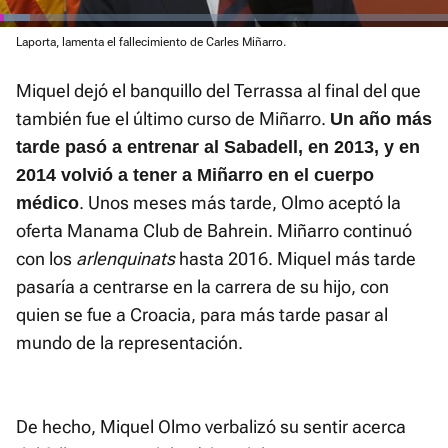
Loaded
Laporta, lamenta el fallecimiento de Carles Miñarro.
:
Current
0:01
/
Duration
1:30
Pausa
Unmute
Fullscre
13.30%
Miquel dejó el banquillo del Terrassa al final del que
Time
también fue el último curso de Miñarro.
Un año más
tarde pasó a entrenar al Sabadell, en 2013, y en
2014 volvió a tener a Miñarro en el cuerpo
. Unos meses más tarde, Olmo aceptó la
médico
oferta Manama Club de Bahrein. Miñarro continuó
con los
arlenquinats
hasta 2016. Miquel más tarde
pasaría a centrarse en la carrera de su hijo, con
quien se fue a Croacia, para más tarde pasar al
mundo de la representación.
De hecho, Miquel Olmo verbalizó su sentir acerca