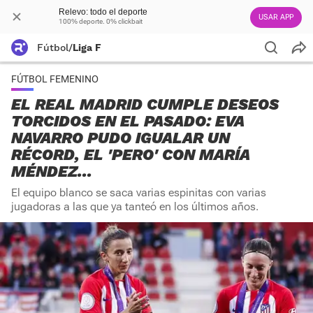
Relevo: todo el deporte
USAR APP
100% deporte. 0% clickbait
Fútbol
/
Liga F
FÚTBOL FEMENINO
EL REAL MADRID CUMPLE DESEOS
TORCIDOS EN EL PASADO: EVA
NAVARRO PUDO IGUALAR UN
RÉCORD, EL 'PERO' CON MARÍA
MÉNDEZ...
El equipo blanco se saca varias espinitas con varias
jugadoras a las que ya tanteó en los últimos años.