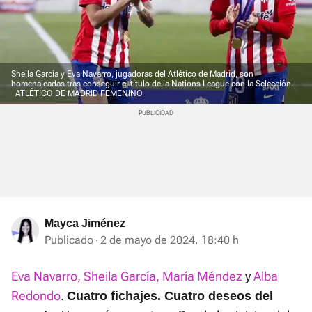
Sheila García y Eva Navarro, jugadoras del Atlético de Madrid, son
homenajeadas tras conseguir el título de la Nations League con la Selección.
ATLÉTICO DE MADRID FEMENINO
Mayca Jiménez
Publicado
2 de mayo de 2024, 18:40 h
Eva Navarro, Sheila García, María Méndez
y
Alba
Redondo
.
Cuatro fichajes. Cuatro deseos del