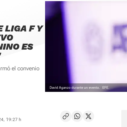
 LIGA F Y
EVO
INO ES
"
irmó el convenio
David Aganzo durante un evento.
EFE.
24, 19:27 h