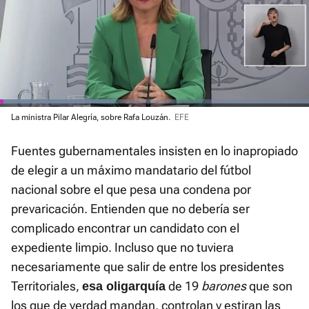
El sonido está silenciado, puedes
activarlo desde la barra de control
Loaded
La ministra Pilar Alegría, sobre Rafa Louzán.
EFE
:
Current
0:01
/
Duration
1:04
Pausa
Unmute
Fullscre
36.67%
Fuentes gubernamentales insisten en lo inapropiado
Time
de elegir a un máximo mandatario del fútbol
nacional sobre el que pesa una condena por
prevaricación. Entienden que no debería ser
complicado encontrar un candidato con el
expediente limpio. Incluso que no tuviera
necesariamente que salir de entre los presidentes
Territoriales,
de 19
barones
que son
esa oligarquía
los que de verdad mandan, controlan y estiran las