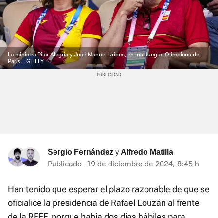
La ministra Pilar Alegría y José Manuel Uribes, en los Juegos Olímpicos de
París.
GETTY
y
Sergio Fernández
Alfredo Matilla
Publicado
19 de diciembre de 2024, 8:45 h
Han tenido que esperar el plazo razonable de que se
oficialice la presidencia de Rafael Louzán al frente
de la RFEF, porque había dos días hábiles para