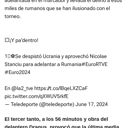
adelantaba en el marcador y llevaba el delirio a esos
miles de rumanos que se han ilusionado con el
torneo.
💥¡Y pa'dentro!
1⃣⚽️Se despistó Ucrania y aprovechó Nicolae
Stanciu para adelantar a Rumania
#EuroRTVE
#Euro2024
En
@la2_tve
https://t.co/lBqeLXZCaF
pic.twitter.com/qXWUV5rkfE
— Teledeporte (@teledeporte)
June 17, 2024
El tercer tanto, a los 56 minutos y obra del
delantero Dragus, provocó que la última media