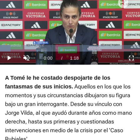
Loaded
:
15.28%
Current
0:00
/
Duration
1:18
Play
Unmute
Fullscre
Time
A Tomé le he costado despojarte de los
Aquellos en los que los
fantasmas de sus inicios.
momentos y sus circunstancias dibujaron su figura
bajo un gran interrogante. Desde su vínculo con
Jorge Vilda, al que ayudó durante años como mano
derecha, hasta sus primeras y cuestionadas
intervenciones en medio de la crisis por el 'Caso
Rubiales'.