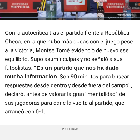
activarlo desde la barra de control
Loaded
:
Current
0:01
/
Duration
1:56
Pausa
Unmute
Fullscre
34.07%
Con la autocrítica tras el partido frente a República
Time
Checa, en la que hubo más dudas con el juego pese
a la victoria, Montse Tomé evidenció de nuevo ese
equilibrio. Supo asumir culpas y no señaló a sus
futbolistas.
"Es un partido que nos ha dado
Son 90 minutos para buscar
mucha información.
respuestas desde dentro y desde fuera del campo",
declaró, antes de valorar la gran "mentalidad" de
sus jugadoras para darle la vuelta al partido, que
arrancó con 0-1.