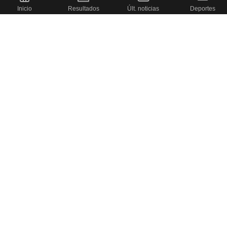
Inicio
Resultados
Últ. noticias
Deportes