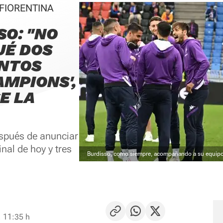
 FIORENTINA
SO: "NO
UÉ DOS
ANTOS
AMPIONS',
E LA
espués de anunciar
inal de hoy y tres
Burdisso, como siempre, acompañando a su equip
 11:35 h