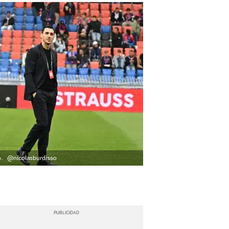
o.
@nicolasburdisso