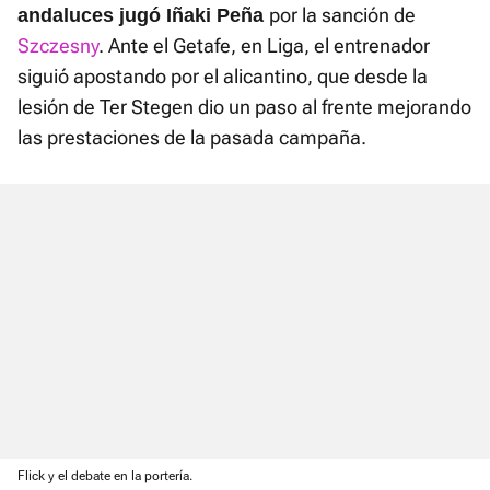
por la sanción de
andaluces jugó Iñaki Peña
Szczesny
. Ante el Getafe, en Liga, el entrenador
siguió apostando por el alicantino, que desde la
lesión de Ter Stegen dio un paso al frente mejorando
las prestaciones de la pasada campaña.
Video
Player
is
loading.
Loaded
:
0%
Current
0:00
/
Duration
0:00
Pausa
Unmute
Fullscre
Flick y el debate en la portería.
Time