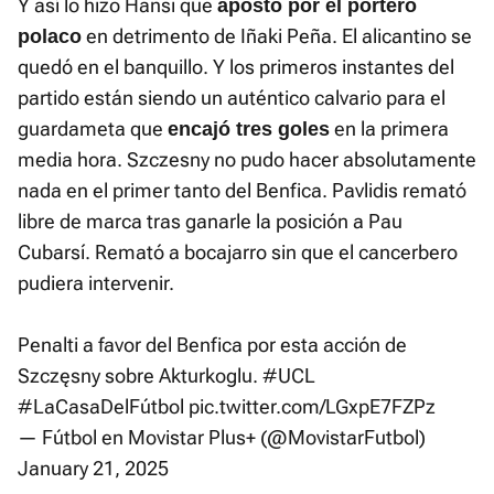
Y así lo hizo Hansi que
apostó por el portero
en detrimento de Iñaki Peña. El alicantino se
polaco
quedó en el banquillo. Y los primeros instantes del
partido están siendo un auténtico calvario para el
guardameta que
en la primera
encajó tres goles
media hora. Szczesny no pudo hacer absolutamente
nada en el primer tanto del Benfica. Pavlidis remató
libre de marca tras ganarle la posición a Pau
Cubarsí. Remató a bocajarro sin que el cancerbero
pudiera intervenir.
Penalti a favor del Benfica por esta acción de
Szczęsny sobre Akturkoglu.
#UCL
#LaCasaDelFútbol
pic.twitter.com/LGxpE7FZPz
— Fútbol en Movistar Plus+ (@MovistarFutbol)
January 21, 2025