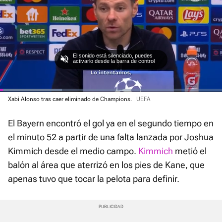
El sonido está silenciado, puedes
activarlo desde la barra de control
Loaded
Xabi Alonso tras caer eliminado de Champions.
UEFA
:
Current
0:01
/
Duration
1:04
Pausa
Unmute
Fullscre
28.01%
El Bayern encontró el gol ya en el segundo tiempo en
Time
el minuto 52 a partir de una falta lanzada por Joshua
Kimmich desde el medio campo.
Kimmich
metió el
balón al área que aterrizó en los pies de Kane, que
apenas tuvo que tocar la pelota para definir.