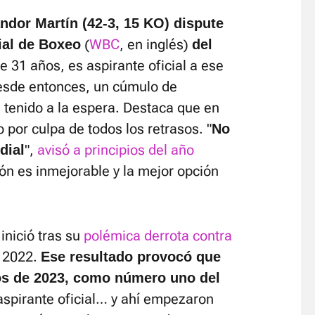
ndor Martín (42-3, 15 KO) dispute
(
WBC
, en inglés)
ial de Boxeo
del
de 31 años, es aspirante oficial a ese
Desde entonces, un cúmulo de
n tenido a la espera. Destaca que en
 por culpa de todos los retrasos. "
No
",
avisó a principios del año
dial
ón es inmejorable y la mejor opción
 inició tras su
polémica derrota contra
 2022.
Ese resultado provocó que
ios de 2023, como número uno del
 aspirante oficial… y ahí empezaron