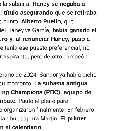
 la subasta.
Haney se negaba a
l título asegurando que se retiraba
se punto.
, que
Alberto Puello
 del Haney vs García,
había ganado el
ero y, al renunciar Haney, pasó a
e tenía ese puesto preferencial, no
er aspirante, pero de otro campeón.
erano de 2024. Sandor ya había dicho
a su momento.
La subasta antigua
xing Champions (PBC), equipo de
. Pautó el pleito para
ombate
o organizaron finalmente. En febrero
nían hueco para Martín.
El primer
.
en el calendario