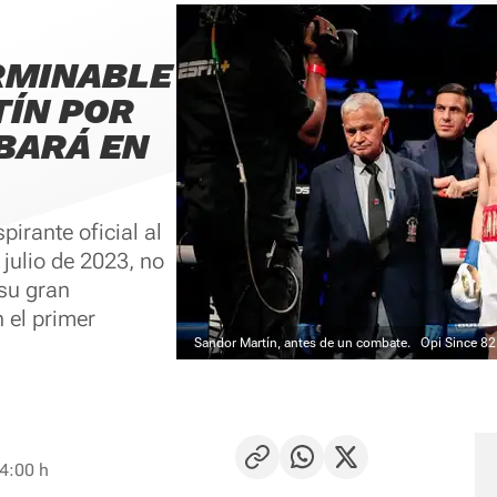
RMINABLE
TÍN POR
BARÁ EN
irante oficial al
julio de 2023, no
su gran
 el primer
Sandor Martín, antes de un combate.
Opi Since 82
4:00 h