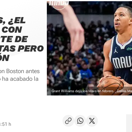
, ¿EL
 CON
TE DE
TAS PERO
ÓN
on Boston antes
o ha acabado la
Grant Williams dejó los Mavs en febrero.
Dallas Ma
8:51 h