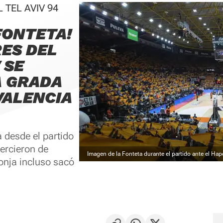
 TEL AVIV 94
FONTETA!
ES DEL
 SE
A GRADA
VALENCIA
 desde el partido
jercieron de
Imagen de la Fonteta durante el partido ante el Hapo
ronja incluso sacó