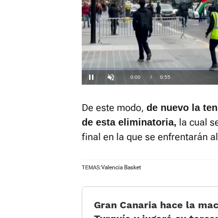
El sonido 
activarlo 
Loaded
:
17.83%
Current
0:00
/
Duration
0:55
Pausa
Unmute
Time
De este modo,
de nuevo la ten
la cual s
de esta eliminatoria,
final en la que se enfrentarán 
Valencia Basket
TEMAS:
Gran Canaria hace la ma