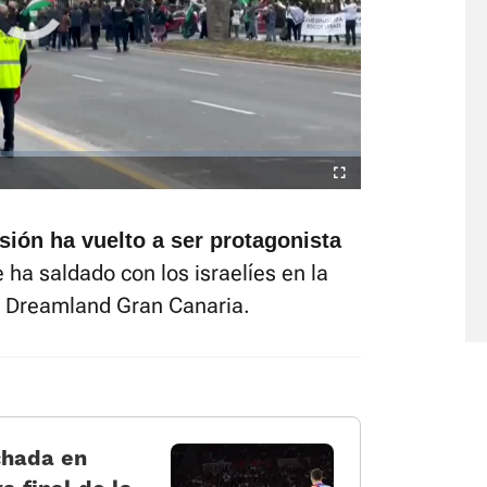
está silenciado, puedes
desde la barra de control
Fullscreen
sión ha vuelto a ser protagonista
e ha saldado con los israelíes en la
al Dreamland Gran Canaria.
chada en