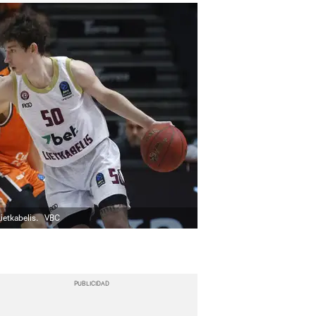
ietkabelis.
VBC