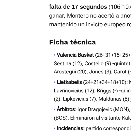
(106-107
falta de 17 segundos
ganar, Montero no acertó a ano
mantenido un invicto europeo ro
Ficha técnica
Valencia Basket
(26+31+15+25+9)
Sestina (12), Costello (9) -quinteto
Arostegui (20), Jones (3), Carot (-)
Lietkabelis
(24+21+34+18+10): Kov
Lavrinovicius (12), Briggs (-) -quin
(2), Lipkevicius (7), Maldunas (8) 
Árbitros
: Igor Dragojevic (MON)
(BOS). Eliminaron al visitante Kal
Incidencias:
partido correspondi