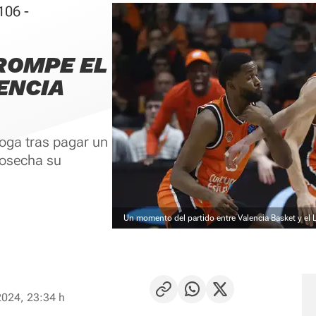
06 -
 ROMPE EL
ENCIA
roga tras pagar un
cosecha su
Un momento del partido entre Valencia Basket y el L
2024, 23:34 h