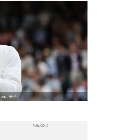
don.
AFP