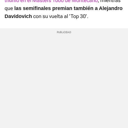
triunfo en el Masters 1000 de Montecarlo
, mientras
que
las semifinales premian también a Alejandro
con su vuelta al 'Top 30'.
Davidovich