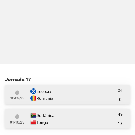
Jornada 17
84
Escocia
Rumania
30/09/23
0
49
Sudáfrica
Tonga
01/10/23
18