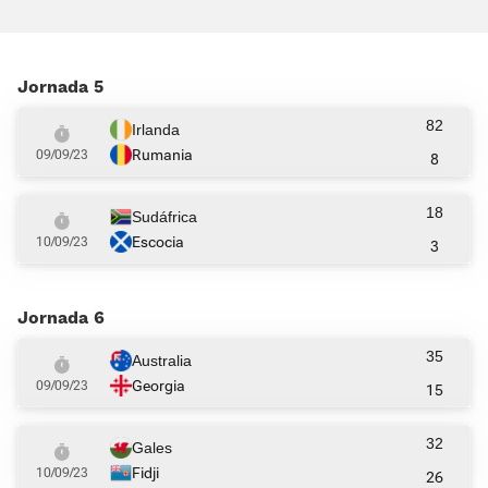
Jornada 5
82
Irlanda
Rumania
09/09/23
8
18
Sudáfrica
Escocia
10/09/23
3
Jornada 6
35
Australia
Georgia
09/09/23
15
32
Gales
Fidji
10/09/23
26