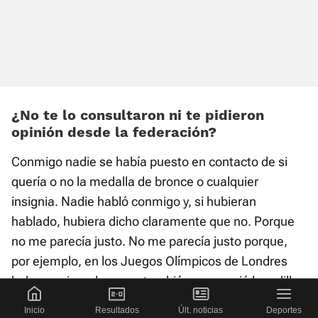
¿No te lo consultaron ni te pidieron
opinión desde la federación?
Conmigo nadie se había puesto en contacto de si
quería o no la medalla de bronce o cualquier
insignia. Nadie habló conmigo y, si hubieran
hablado, hubiera dicho claramente que no. Porque
no me parecía justo. No me parecía justo porque,
por ejemplo, en los Juegos Olímpicos de Londres
hubo una jugadora que también se rompió la rodilla
en la lucha por el bronce y no había ninguna medalla
Inicio
Resultados
Últ. noticias
Deportes