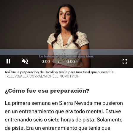
Video
Player
is
loading.
Loaded
:
0.00%
Current
0:00
/
Duration
3:19
Pausa
Unmute
Fullscre
Así fue la preparación de Carolina Marín para una final que nunca fue.
Time
RELEVO/ALEX CORRAL/MICHÈLE NOVOTVICH
¿Cómo fue esa preparación?
La primera semana en Sierra Nevada me pusieron
en un entrenamiento que era todo mental. Estuve
entrenando seis o siete horas de pista. Solamente
de pista. Era un entrenamiento que tenía que