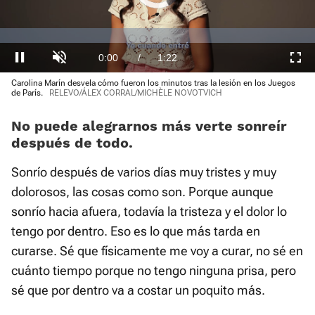
is
loading.
Loaded
:
0.00%
Current
0:00
/
Duration
1:22
Pausa
Unmute
Fullscre
Carolina Marín desvela cómo fueron los minutos tras la lesión en los Juegos
Time
de París.
RELEVO/ÁLEX CORRAL/MICHÈLE NOVOTVICH
No puede alegrarnos más verte sonreír
después de todo.
Sonrío después de varios días muy tristes y muy
dolorosos, las cosas como son. Porque aunque
sonrío hacia afuera, todavía la tristeza y el dolor lo
tengo por dentro. Eso es lo que más tarda en
curarse. Sé que físicamente me voy a curar, no sé en
cuánto tiempo porque no tengo ninguna prisa, pero
sé que por dentro va a costar un poquito más.