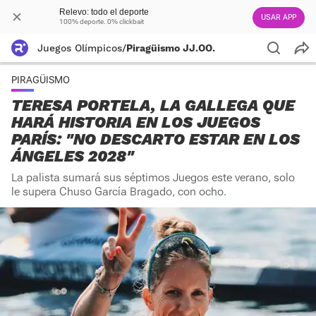
Relevo: todo el deporte
USAR APP
100% deporte. 0% clickbait
Juegos Olímpicos
/
Piragüismo JJ.OO.
PIRAGÜISMO
TERESA PORTELA, LA GALLEGA QUE
HARÁ HISTORIA EN LOS JUEGOS
PARÍS: "NO DESCARTO ESTAR EN LOS
ÁNGELES 2028"
La palista sumará sus séptimos Juegos este verano, solo
le supera Chuso García Bragado, con ocho.