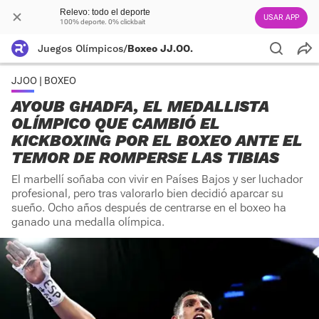
Relevo: todo el deporte
USAR APP
100% deporte. 0% clickbait
Juegos Olímpicos
/
Boxeo JJ.OO.
JJOO | BOXEO
AYOUB GHADFA, EL MEDALLISTA
OLÍMPICO QUE CAMBIÓ EL
KICKBOXING POR EL BOXEO ANTE EL
TEMOR DE ROMPERSE LAS TIBIAS
El marbellí soñaba con vivir en Países Bajos y ser luchador
profesional, pero tras valorarlo bien decidió aparcar su
sueño. Ocho años después de centrarse en el boxeo ha
ganado una medalla olímpica.