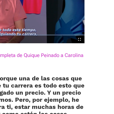
está silenciado, puedes
desde la barra de control
Fullscreen
completa de Quique Peinado a Carolina
orque una de las cosas que
tu carrera es todo esto que
gado un precio. Y un precio
mos. Pero, por ejemplo, he
ra ti, estar muchas horas de