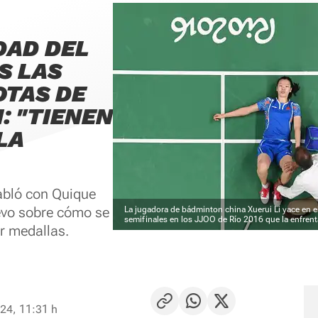
DAD DEL
S LAS
OTAS DE
: "TIENEN
LA
abló con Quique
levo sobre cómo se
La jugadora de bádminton china Xuerui Li yace en e
semifinales en los JJOO de Río 2016 que la enfren
or medallas.
24, 11:31 h