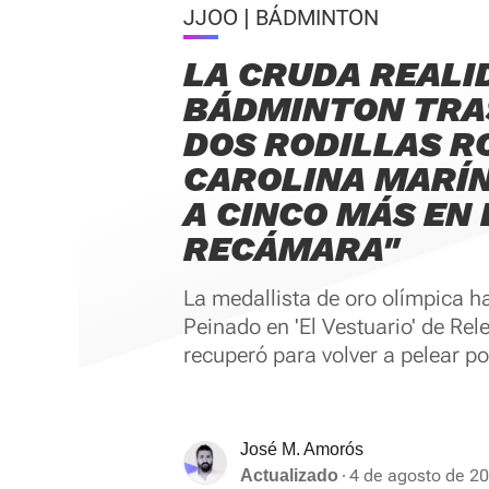
JJOO | BÁDMINTON
LA CRUDA REALI
BÁDMINTON TRA
DOS RODILLAS R
CAROLINA MARÍN
A CINCO MÁS EN 
RECÁMARA"
La medallista de oro olímpica h
Peinado en 'El Vestuario' de Re
recuperó para volver a pelear p
José M. Amorós
4 de agosto de 20
Actualizado