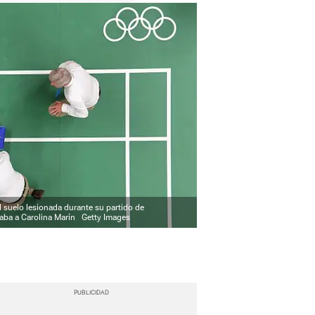
l suelo lesionada durante su partido de
taba a Carolina Marín
Getty Images