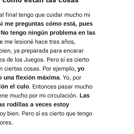
 y como están las cosas
 al final tengo que cuidar mucho mi
si me preguntas cómo está, pues
 No tengo ningún problema en las
que me lesioné hace tres años,
ien, ya preparada para encarar
 de los Juegos. Pero sí es cierto
n ciertas cosas. Por ejemplo,
yo
. Yo, por
go una flexión máxima
. Entonces pasar mucho
lón el culo
ene mucho por mi circulación.
Las
s rodillas a veces estoy
oy bien. Pero sí es cierto que tengo
tores.