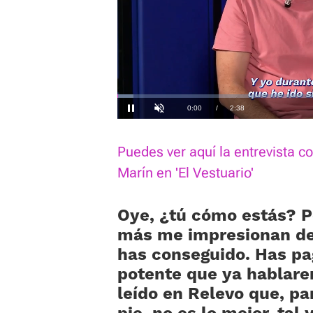
El sonido 
activarlo 
Loaded
:
3.79%
Current
0:01
/
Duration
2:38
Pausa
Unmute
Time
Puedes ver aquí la entrevista 
Marín en 'El Vestuario'
Oye, ¿tú cómo estás? P
más me impresionan de 
has conseguido. Has pa
potente que ya hablare
leído en Relevo que, pa