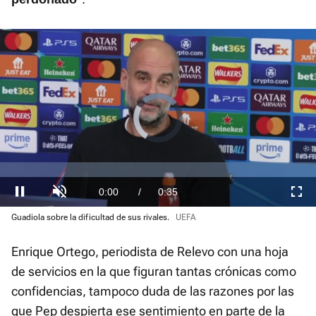
Video
Player
is
loading.
Loaded
:
0.00%
Current
0:00
/
Duration
0:35
Pausa
Unmute
Fullscre
Guadiola sobre la dificultad de sus rivales.
UEFA
Time
Enrique Ortego, periodista de Relevo con una hoja
de servicios en la que figuran tantas crónicas como
confidencias, tampoco duda de las razones por las
que Pep despierta ese sentimiento en parte de la