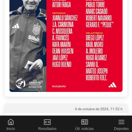
4 de octubre de 2024, 11:52 h
⚽😥 Samu Omorodion y sus goles
Inicio
Resultados
Últ. noticias
Deportes
tendrán que esperar