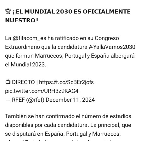
🏆 ¡¡𝗘𝗟 𝗠𝗨𝗡𝗗𝗜𝗔𝗟 𝟮𝟬𝟯𝟬 𝗘𝗦 𝗢𝗙𝗜𝗖𝗜𝗔𝗟𝗠𝗘𝗡𝗧𝗘
𝗡𝗨𝗘𝗦𝗧𝗥𝗢!!
La
@fifacom_es
ha ratificado en su Congreso
Extraordinario que la candidatura
#YallaVamos2030
que forman Marruecos, Portugal y España albergará
el Mundial 2023.
📺 DIRECTO |
https://t.co/ScBEr2jofs
pic.twitter.com/URH3z9KAG4
— RFEF (@rfef)
December 11, 2024
También se han confirmado el número de estadios
disponibles por cada candidatura. La principal, que
se disputará en España, Portugal y Marruecos,