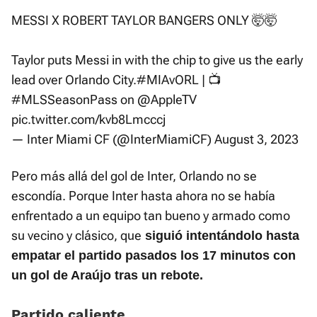
MESSI X ROBERT TAYLOR BANGERS ONLY 🤯🤯
Taylor puts Messi in with the chip to give us the early
lead over Orlando City.
#MIAvORL
| 📺
#MLSSeasonPass
on
@AppleTV
pic.twitter.com/kvb8Lmcccj
— Inter Miami CF (@InterMiamiCF)
August 3, 2023
Pero más allá del gol de Inter, Orlando no se
escondía. Porque Inter hasta ahora no se había
enfrentado a un equipo tan bueno y armado como
su vecino y clásico, que
siguió intentándolo hasta
empatar el partido pasados los 17 minutos con
un gol de Araújo tras un rebote.
Partido caliente