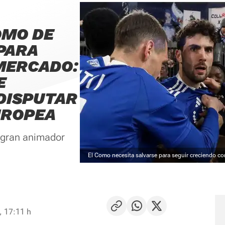
OMO DE
PARA
MERCADO:
E
 DISPUTAR
UROPEA
l gran animador
El Como necesita salvarse para seguir creciendo c
, 17:11 h