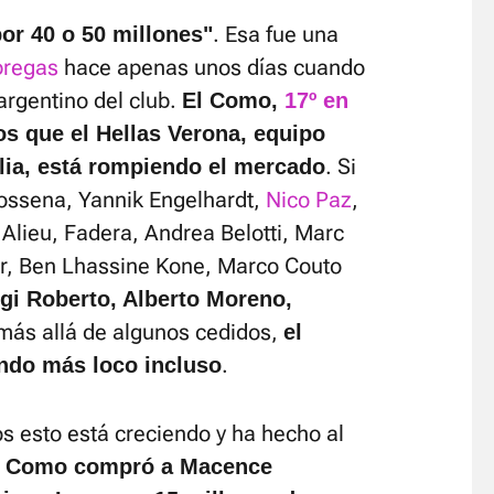
. Esa fue una
or 40 o 50 millones"
bregas
hace apenas unos días cuando
 argentino del club.
El Como,
17º en
s que el Hellas Verona, equipo
. Si
lia, está rompiendo el mercado
Dossena, Yannik Engelhardt,
Nico Paz
,
 Alieu, Fadera, Andrea Belotti, Marc
er, Ben Lhassine Kone, Marco Couto
gi Roberto, Alberto Moreno,
 más allá de algunos cedidos,
el
.
endo más loco incluso
s esto está creciendo y ha hecho al
l Como compró a Macence