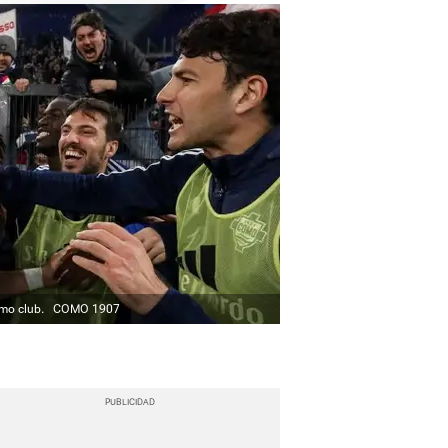
omo club.
COMO 1907