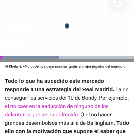
El sonido está silenciado, puedes
activarlo desde la barra de control
Loaded
Al Khelaifi: «No podemos dejar marchar gratis al mejor jugador del mundo».
:
Current
0:01
/
Duration
0:45
Pausa
Unmute
Fullscre
44.29%
Todo lo que ha sucedido este mercado
Time
La de
responde a una estrategia del Real Madrid.
conseguir los servicios del 10 de Bondy. Por ejemplo,
el no caer en la seducción de ninguno de los
delanteros que se han ofrecido.
O el no hacer
grandes desembolsos más allá de Bellingham.
Todo
ello con la motivación que supone el saber que