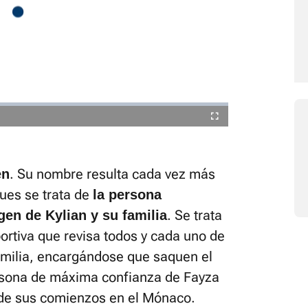
está silenciado, puedes
desde la barra de control
Fullscreen
. Su nombre resulta cada vez más
en
ues se trata de
la persona
. Se trata
gen de Kylian y su familia
rtiva que revisa todos y cada uno de
familia, encargándose que saquen el
rsona de máxima confianza de Fayza
e sus comienzos en el Mónaco.