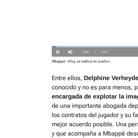
El sonido 
activarlo 
Loaded
:
2.51%
Current
0:01
/
Duration
6:37
Pausa
Unmute
Mbappé: «Hoy se realiza mi sueño».
Time
Entre ellos,
Delphine Verheyd
conocido y no es para menos, p
encargada de explotar la ima
de una importante abogada depo
los contratos del jugador y su 
mejor acuerdo posible. Una pe
y que acompaña a Mbappé desd