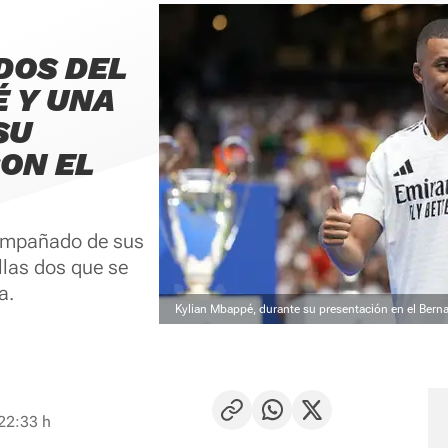
DOS DEL
 Y UNA
SU
ON EL
compañado de sus
llas dos que se
a.
Kylian Mbappé, durante su presentación en el Bern
 22:33 h