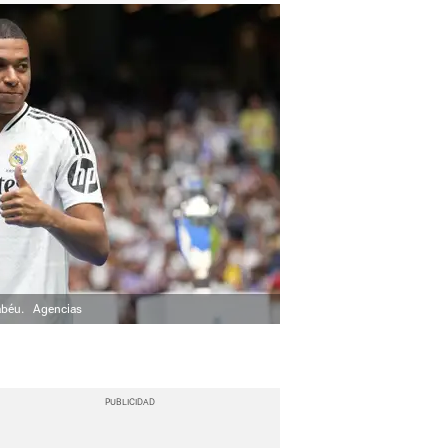
abéu.
Agencias