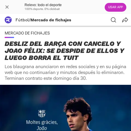
Relevo: todo el deporte
USAR APP
100% deporte. 0% clickbait
Fútbol
/
Mercado de fichajes
MERCADO DE FICHAJES
DESLIZ DEL BARÇA CON CANCELO Y
JOAO FÉLIX: SE DESPIDE DE ELLOS Y
LUEGO BORRA EL TUIT
Los blaugrana anunciaron en redes sociales y en su página
web que no continuarían y minutos después lo eliminaron.
Terminan contrato este domingo día 30.