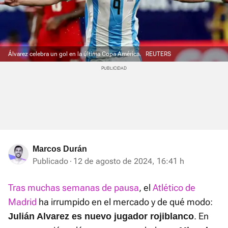
Álvarez celebra un gol en la última Copa América.
REUTERS
Marcos Durán
Publicado
12 de agosto de 2024, 16:41 h
Tras muchas semanas de pausa
, el
Atlético de
Madrid
ha irrumpido en el mercado y de qué modo:
. En
Julián Alvarez es nuevo jugador rojiblanco