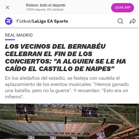
Relevo: todo el deporte
USAR APP
100% deporte. 0% clickbait
Fútbol
/
LaLiga EA Sports
REAL MADRID
LOS VECINOS DEL BERNABÉU
CELEBRAN EL FIN DE LOS
CONCIERTOS: "A ALGUIEN SE LE HA
CAÍDO EL CASTILLO DE NAIPES"
En los aledaños del estadio, se festeja con cautela el
aplazamiento de los eventos musicales: "Hemos ganado
una batalla, pero no la guerra". Y recuerdan: "Esto era un
infierno".