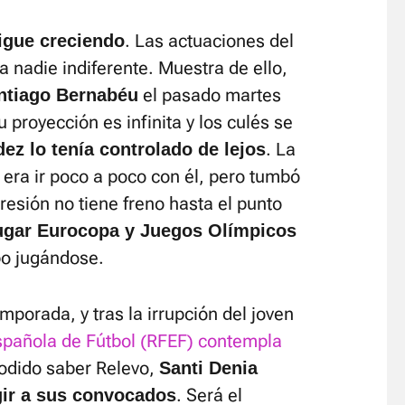
. Las actuaciones del
igue creciendo
a nadie indiferente. Muestra de ello,
el pasado martes
antiago Bernabéu
u proyección es infinita y los culés se
. La
ez lo tenía controlado de lejos
era ir poco a poco con él, pero tumbó
resión no tiene freno hasta el punto
jugar Eurocopa y Juegos Olímpicos
po jugándose.
mporada, y tras la irrupción del joven
spañola de Fútbol (RFEF) contempla
odido saber Relevo,
Santi Denia
. Será el
egir a sus convocados