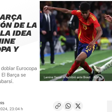
BARÇA
ÓN DE LA
LA IDEA
MINE
PA Y
 doblar Eurocopa
 El Barça se
Lamine Yamal se exhibió ante Brasil.
AFP
barsí.
his
2024, 23:04 h