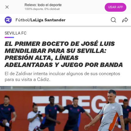
Relevo: todo el deporte
USAR APP
100% deporte. 0% clickbait
Fútbol
/
LaLiga Santander
SEVILLA FC
EL PRIMER BOCETO DE JOSÉ LUIS
MENDILIBAR PARA SU SEVILLA:
PRESIÓN ALTA, LÍNEAS
ADELANTADAS Y JUEGO POR BANDA
El de Zaldívar intenta inculcar algunos de sus conceptos
para su visita a Cádiz.