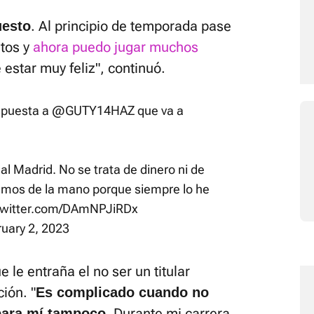
. Al principio de temporada pase
uesto
tos y
ahora puedo jugar muchos
estar muy feliz", continuó.
spuesta a
@GUTY14HAZ
que va a
eal Madrid. No se trata de dinero ni de
remos de la mano porque siempre lo he
.twitter.com/DAmNPJiRDx
uary 2, 2023
 le entraña el no ser un titular
ión. "
Es complicado cuando no
Durante mi carrera
 para mí tampoco.