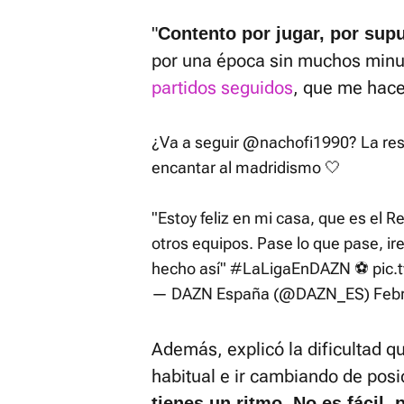
"
Contento por jugar, por sup
por una época sin muchos minu
partidos seguidos
, que me hace 
¿Va a seguir
@nachofi1990
? La re
encantar al madridismo 🤍
"Estoy feliz en mi casa, que es el R
otros equipos. Pase lo que pase, i
hecho así"
#LaLigaEnDAZN
⚽
pic
— DAZN España (@DAZN_ES)
Febr
Además, explicó la dificultad que
habitual e ir cambiando de posic
tienes un ritmo. No es fácil,