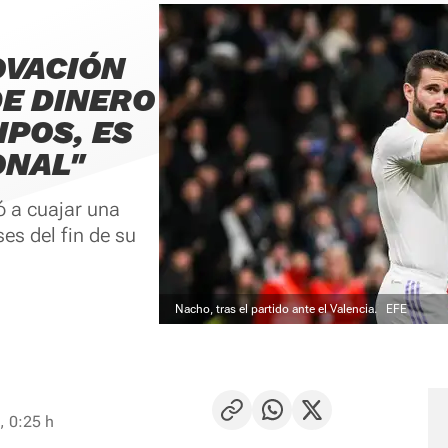
OVACIÓN
DE DINERO
IPOS, ES
ONAL"
ó a cuajar una
es del fin de su
Nacho, tras el partido ante el Valencia.
EFE
, 0:25 h