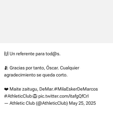
🙌 Un referente para tod@s.
🫂 Gracias por tanto, Óscar. Cualquier
agradecimiento se queda corto.
❤️ Maite zaitugu, DeMar.
#MilaEskerDeMarcos
#AthleticClub
🦁
pic.twitter.com/itafgQfCrI
— Athletic Club (@AthleticClub)
May 25, 2025