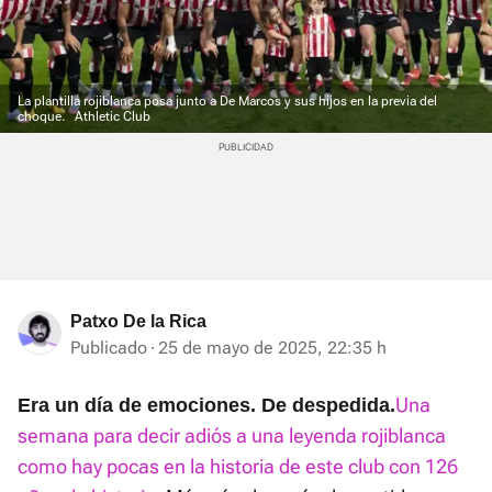
La plantilla rojiblanca posa junto a De Marcos y sus hijos en la previa del
choque.
Athletic Club
Patxo De la Rica
Publicado
25 de mayo de 2025, 22:35 h
Una
Era un día de emociones. De despedida.
semana para decir adiós a una leyenda rojiblanca
como hay pocas en la historia de este club con 126