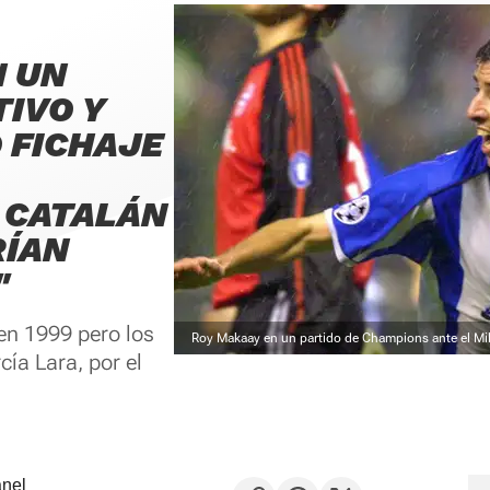
N UN
TIVO Y
 FICHAJE
N CATALÁN
RÍAN
"
 en 1999 pero los
Roy Makaay en un partido de Champions ante el Mi
cía Lara, por el
anel