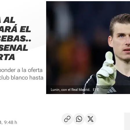
 AL
ARÁ EL
BEBAS..
SENAL
RTA
onder a la oferta
club blanco hasta
Lunin, con el Real Madrid.
EFE
4, 9:48 h