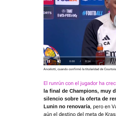
Loaded
:
40.80%
Current
0:00
/
Duration
0:14
Pausa
Unmute
Ancelotti, cuando confirmó la titularidad de Courto
Time
El runrún con el jugador ha cre
la final de Champions, muy do
silencio sobre la oferta de r
, pero en V
Lunin no renovaría
aún el destino del meta de Kra