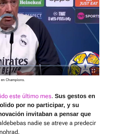
Fullscreen
is en Champions.
cido este último mes
.
Sus gestos en
lido por no participar, y su
enovación invitaban a pensar que
aldebebas nadie se atreve a predecir
snohrad.