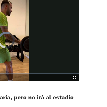
Video
Player
is
loading.
Fullscreen
ria, pero no irá al estadio