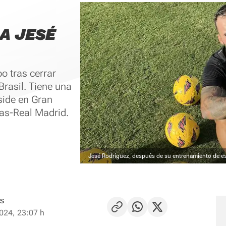
A JESÉ
o tras cerrar
Brasil. Tiene una
side en Gran
mas-Real Madrid.
Jesé Rodríguez, después de su entrenamiento de es
os
024, 23:07 h