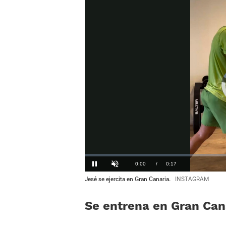
Loaded
:
0.00%
Current
0:00
/
Duration
0:17
Pausa
Unmute
Jesé se ejercita en Gran Canaria.
INSTAGRAM
Time
Se entrena en Gran Cana