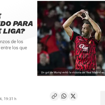
E
DO PARA
 LIGA?
nzos de los
entre los que
Un gol de Muriqi evitó la victoria del Real Madrid e
4, 19:31 h