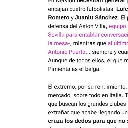
En Nervión
necesitan generar 
encajan cuatro futbolistas:
Loï
y
. El
Romero
Juanlu Sánchez
defensa del Aston Villa,
equipo 
Sevilla para entablar conversac
la mesa-
, mientras que
al últim
Antonio Puerta
... siempre y cua
Aunque de todos ellos, el que m
Pimienta es el belga.
El extremo, por su rendimiento, 
mercado, sobre todo en Italia. 
que buscan los grandes clubes 
extrañar que acabe llegando un
cruza los dedos para que no 