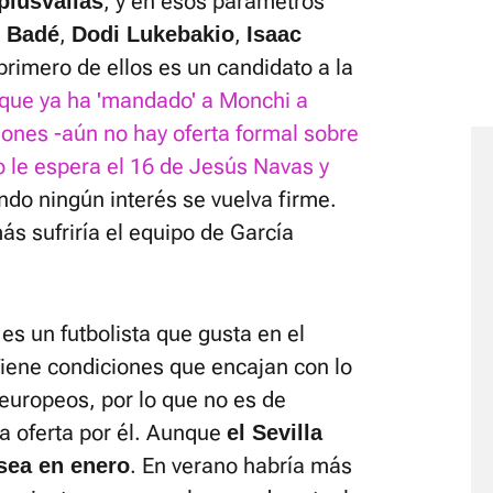
, y en esos parámetros
plusvalías
,
,
c Badé
Dodi Lukebakio
Isaac
 primero de ellos es un candidato a la
que ya ha 'mandado' a Monchi a
iones -aún no hay oferta formal sobre
o le espera el 16 de Jesús Navas y
ndo ningún interés se vuelva firme.
ás sufriría el equipo de García
es un futbolista que gusta en el
Tiene condiciones que encajan con lo
europeos, por lo que no es de
a oferta por él. Aunque
el Sevilla
. En verano habría más
sea en enero