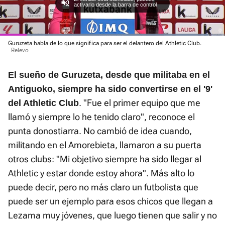
Loaded
Guruzeta habla de lo que significa para ser el delantero del Athletic Club.
:
Current
0:06
/
Duration
0:45
Pausa
Unmute
Fullscre
Relevo
92.59%
Time
El sueño de Guruzeta, desde que militaba en el
Antiguoko, siempre ha sido convertirse en el '9'
. "Fue el primer equipo que me
del Athletic Club
llamó y siempre lo he tenido claro", reconoce el
punta donostiarra. No cambió de idea cuando,
militando en el Amorebieta, llamaron a su puerta
otros clubs: "Mi objetivo siempre ha sido llegar al
Athletic y estar donde estoy ahora". Más alto lo
puede decir, pero no más claro un futbolista que
puede ser un ejemplo para esos chicos que llegan a
Lezama muy jóvenes, que luego tienen que salir y no