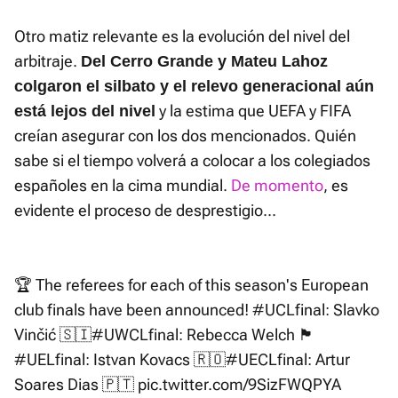
Otro matiz relevante es la evolución del nivel del
arbitraje.
Del Cerro Grande y Mateu Lahoz
colgaron el silbato y el relevo generacional aún
y la estima que UEFA y FIFA
está lejos del nivel
creían asegurar con los dos mencionados. Quién
sabe si el tiempo volverá a colocar a los colegiados
españoles en la cima mundial.
De momento
, es
evidente el proceso de desprestigio...
🏆 The referees for each of this season's European
club finals have been announced!
#UCLfinal
: Slavko
Vinčić 🇸🇮
#UWCLfinal
: Rebecca Welch 🏴󠁧󠁢󠁥󠁮󠁧󠁿
#UELfinal
: Istvan Kovacs 🇷🇴
#UECLfinal
: Artur
Soares Dias 🇵🇹
pic.twitter.com/9SizFWQPYA