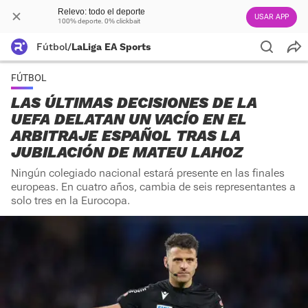
Relevo: todo el deporte
USAR APP
100% deporte. 0% clickbait
Fútbol
/
LaLiga EA Sports
FÚTBOL
LAS ÚLTIMAS DECISIONES DE LA
UEFA DELATAN UN VACÍO EN EL
ARBITRAJE ESPAÑOL TRAS LA
JUBILACIÓN DE MATEU LAHOZ
Ningún colegiado nacional estará presente en las finales
europeas. En cuatro años, cambia de seis representantes a
solo tres en la Eurocopa.