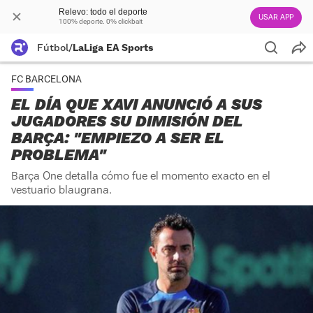
Relevo: todo el deporte
USAR APP
100% deporte. 0% clickbait
Fútbol
/
LaLiga EA Sports
FC BARCELONA
EL DÍA QUE XAVI ANUNCIÓ A SUS
JUGADORES SU DIMISIÓN DEL
BARÇA: "EMPIEZO A SER EL
PROBLEMA"
Barça One detalla cómo fue el momento exacto en el
vestuario blaugrana.