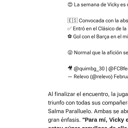
😍 La semana de Vicky es 
🇪🇸 Convocada con la abs
✅ Entró en el Clásico de la 
⚽️ Gol con el Barça en el m
😜 Normal que la afición se
🎥
@quimbg_30
|
@FCBfe
— Relevo (@relevo)
Febru
Al finalizar el encuentro, la jug
triunfo con todas sus compañe
Salma Paralluelo. Ambas se ab
gran énfasis.
"Para mí, Vicky 