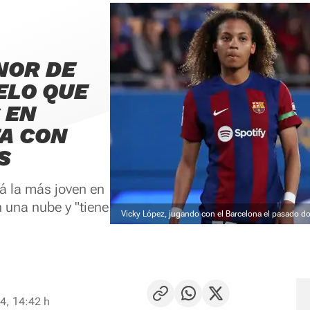
NOR DE
ELO QUE
 EN
A CON
S
á la más joven en
n una nube y "tiene
Vicky López, jugando con el Barcelona el pasado 
4, 14:42 h