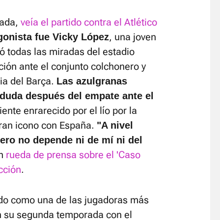
nada,
veía el partido contra el Atlético
, una joven
gonista fue Vicky López
só todas las miradas del estadio
ción ante el conjunto colchonero y
ria del Barça.
Las azulgranas
 duda después del empate ante el
nte enrarecido por el lío por la
gran icono con España.
"A nivel
pero no depende ni de mí ni del
en
rueda de prensa sobre el 'Caso
cción
.
ndo como una de las jugadoras más
n su segunda temporada con el