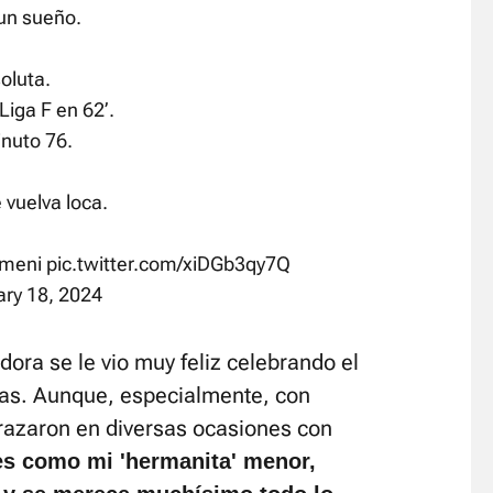
un sueño.
oluta.
Liga F en 62’.
inuto 76.
 vuelva loca.
meni
pic.twitter.com/xiDGb3qy7Q
ary 18, 2024
adora se le vio muy feliz celebrando el
ras. Aunque, especialmente, con
razaron en diversas ocasiones con
es como mi 'hermanita' menor,