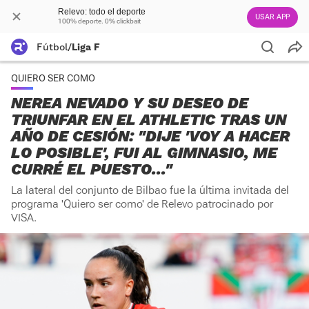
Relevo: todo el deporte
USAR APP
100% deporte. 0% clickbait
Fútbol
/
Liga F
QUIERO SER COMO
NEREA NEVADO Y SU DESEO DE
TRIUNFAR EN EL ATHLETIC TRAS UN
AÑO DE CESIÓN: "DIJE 'VOY A HACER
LO POSIBLE', FUI AL GIMNASIO, ME
CURRÉ EL PUESTO..."
La lateral del conjunto de Bilbao fue la última invitada del
programa 'Quiero ser como' de Relevo patrocinado por
VISA.