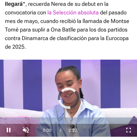
, recuerda Nerea de su debut en la
llegará"
convocatoria con
la Selección absoluta
del pasado
mes de mayo, cuando recibió la llamada de Montse
Tomé para suplir a Ona Batlle para los dos partidos
contra Dinamarca de clasificación para la Eurocopa
de 2025.
Video
Player
is
loading.
Loaded
:
0.00%
Current
0:00
/
Duration
2:32
Pausa
Unmute
Fullscre