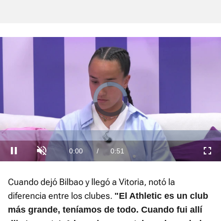
Video
Player
is
loading.
Loaded
:
0.00%
Current
0:00
/
Duration
0:51
Pausa
Unmute
Fullscre
Time
Cuando dejó Bilbao y llegó a Vitoria, notó la
diferencia entre los clubes.
"El Athletic es un club
más grande, teníamos de todo. Cuando fui allí