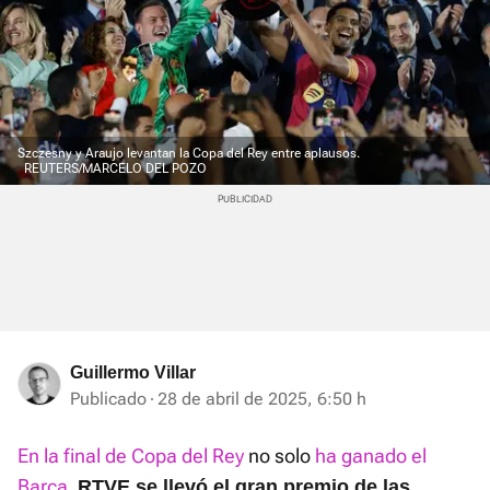
Szczesny y Araujo levantan la Copa del Rey entre aplausos.
REUTERS/MARCELO DEL POZO
Guillermo Villar
Publicado
28 de abril de 2025, 6:50 h
En la final de Copa del Rey
no solo
ha ganado el
Barça
.
RTVE se llevó el gran premio de las