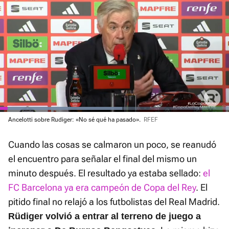
El sonido está silenciado, puedes
activarlo desde la barra de control
Loaded
Ancelotti sobre Rudiger: «No sé qué ha pasado».
RFEF
:
Current
0:01
/
Duration
0:22
Pausa
Unmute
Fullscre
53.27%
Cuando las cosas se calmaron un poco, se reanudó
Time
el encuentro para señalar el final del mismo un
minuto después. El resultado ya estaba sellado:
el
FC Barcelona ya era campeón de Copa del Rey
. El
pitido final no relajó a los futbolistas del Real Madrid.
Rüdiger volvió a entrar al terreno de juego a