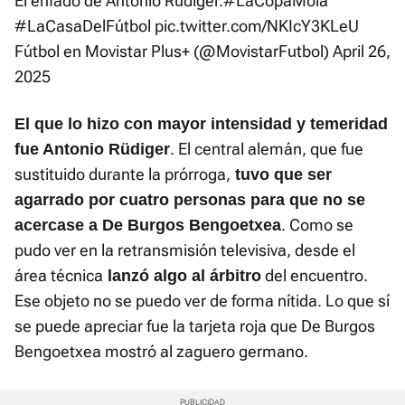
El enfado de Antonio Rüdiger.
#LaCopaMola
#LaCasaDelFútbol
pic.twitter.com/NKIcY3KLeU
Fútbol en Movistar Plus+ (@MovistarFutbol)
April 26,
2025
El que lo hizo con mayor intensidad y temeridad
. El central alemán, que fue
fue Antonio Rüdiger
sustituido durante la prórroga,
tuvo que ser
agarrado por cuatro personas para que no se
. Como se
acercase a De Burgos Bengoetxea
pudo ver en la retransmisión televisiva, desde el
área técnica
del encuentro.
lanzó algo al árbitro
Ese objeto no se puedo ver de forma nítida. Lo que sí
se puede apreciar fue la tarjeta roja que De Burgos
Bengoetxea mostró al zaguero germano.