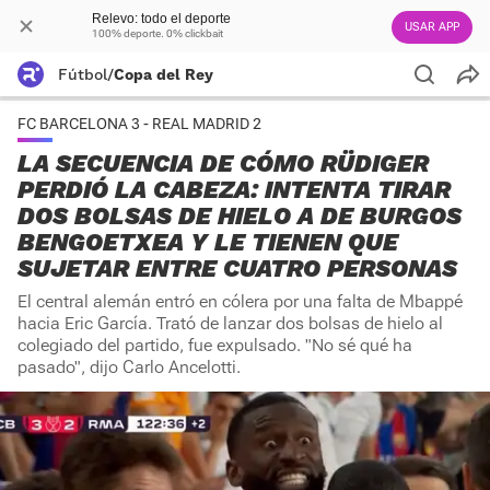
Relevo: todo el deporte
USAR APP
100% deporte. 0% clickbait
Fútbol
/
Copa del Rey
FC BARCELONA 3 - REAL MADRID 2
LA SECUENCIA DE CÓMO RÜDIGER
PERDIÓ LA CABEZA: INTENTA TIRAR
DOS BOLSAS DE HIELO A DE BURGOS
BENGOETXEA Y LE TIENEN QUE
SUJETAR ENTRE CUATRO PERSONAS
El central alemán entró en cólera por una falta de Mbappé
hacia Eric García. Trató de lanzar dos bolsas de hielo al
colegiado del partido, fue expulsado. "No sé qué ha
pasado", dijo Carlo Ancelotti.