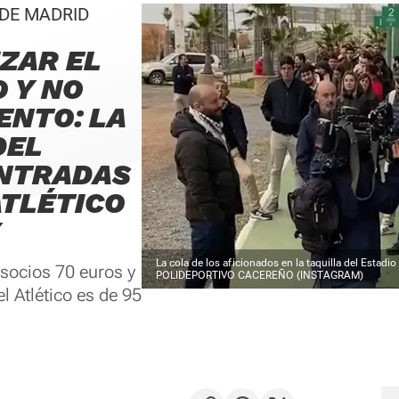
 DE MADRID
ZAR EL
 Y NO
ENTO: LA
DEL
ENTRADAS
TLÉTICO
Y
La cola de los aficionados en la taquilla del Estadi
 socios 70 euros y
POLIDEPORTIVO CACEREÑO (INSTAGRAM)
l Atlético es de 95