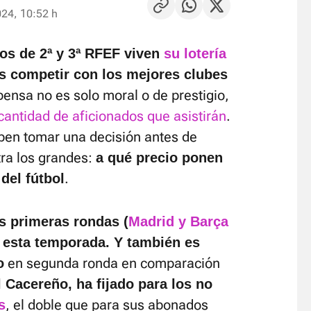
024, 10:52 h
pos de 2ª y 3ª RFEF viven
su lotería
s competir con los mejores clubes
pensa no es solo moral o de prestigio,
antidad de aficionados que asistirán
.
ben tomar una decisión antes de
ra los grandes:
a qué precio ponen
.
del fútbol
as primeras rondas (
Madrid y Barça
e esta temporada. Y también es
en segunda ronda en comparación
o
l Cacereño, ha fijado para los no
, el doble que para sus abonados
s