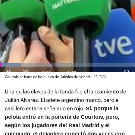
El sonido está silenciado, puedes
activarlo desde la barra de control
Loaded
Courtois se harta de las quejas del Atlético de Madrid.
RELEVO
:
Current
0:01
/
Duration
0:37
Pausa
Unmute
Fullscre
31.87%
Una de las claves de la tanda fue el lanzamiento de
Time
Julián Alvarez. El ariete argentino marcó, pero el
casillero estaba señalado en rojo.
Sí, porque la
pelota entró en la portería de Courtois, pero,
según los jugadores del Real Madrid y el
colegiado, el delantero conectó dos veces con