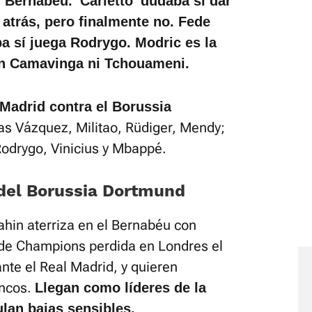
 Bernabéu. 'Carletto' dudaba si dar
 atrás, pero finalmente no. Fede
ba sí juega Rodrygo. Modric es la
in Camavinga ni Tchouameni.
l Madrid contra el Borussia
cas Vázquez, Militao, Rüdiger, Mendy;
Rodrygo, Vinicius y Mbappé.
del Borussia Dortmund
ahin aterriza en el Bernabéu con
 de Champions perdida en Londres el
nte el Real Madrid, y quieren
ancos.
Llegan como líderes de la
lan bajas sensibles.