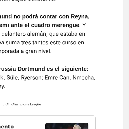
tmund no podrá contar con Reyna,
. Y
yemi ante el cuadro merengue
u delantero alemán, que estaba en
a suma tres tantos este curso en
porada a gran nivel.
:
orussia Dortmund es el siguiente
ck, Süle, Ryerson; Emre Can, Nmecha,
sy.
rid CF
Champions League
mento