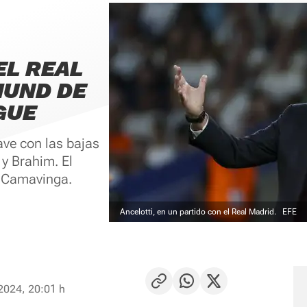
EL REAL
MUND DE
GUE
ave con las bajas
 y Brahim. El
y Camavinga.
Ancelotti, en un partido con el Real Madrid.
EFE
2024, 20:01 h